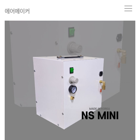
T
에어메이커
o
g
g
l
e
n
a
v
i
g
a
t
i
o
n