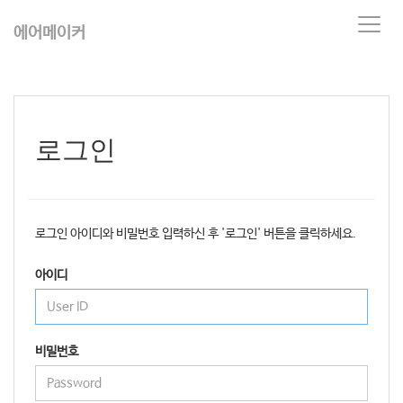
T
에어메이커
o
g
g
l
e
n
로그인
a
v
i
g
a
로그인 아이디와 비밀번호 입력하신 후 '로그인' 버튼을 클릭하세요.
t
i
아이디
o
n
비밀번호