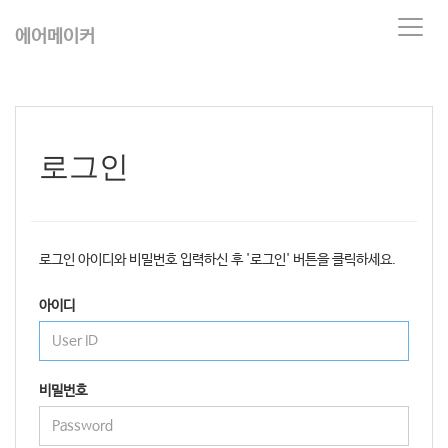
T
에어메이커
o
g
g
l
e
n
로그인
a
v
i
g
a
로그인 아이디와 비밀번호 입력하신 후 '로그인' 버튼을 클릭하세요.
t
i
아이디
o
n
비밀번호