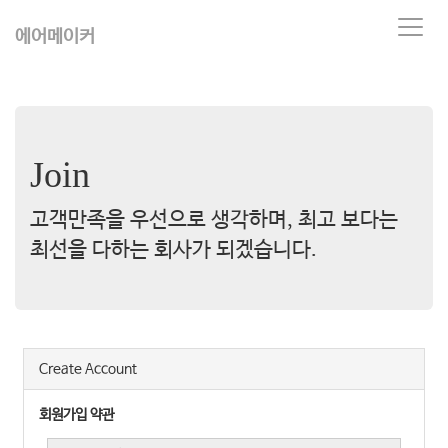
T
에어메이커
o
g
g
l
e
n
Join
a
v
i
고객만족을 우선으로 생각하며, 최고 보다는
g
최선을 다하는 회사가 되겠습니다.
a
t
i
o
n
Create Account
회원가입 약관